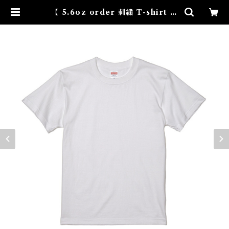
【 5.6oz order 刺繍 T-shirt 】
| NOVEMBER HOUSE