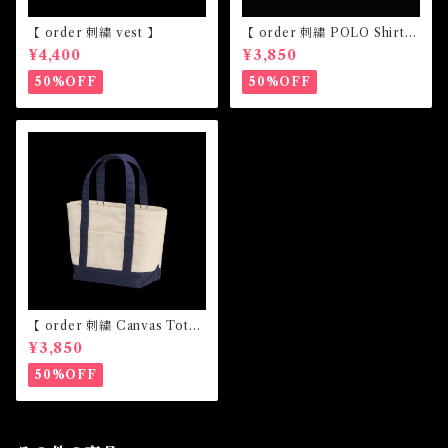
【 order 刺繍 vest 】
【 order 刺繍 POLO Shirt
】
¥4,400
¥3,850
50%OFF
50%OFF
【 order 刺繍 Canvas Tote
bag】
¥3,850
50%OFF