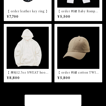
【 order leather key ring 】
【 order 刺繍 Baby Romper
s 】
¥7,700
¥5,500
【 厚地12.7oz SWEAT hoodi
【 order 刺繍 cotton TWIL
e order 刺繍】
L CAP】
¥8,800
¥5,800
商品一覧に戻る