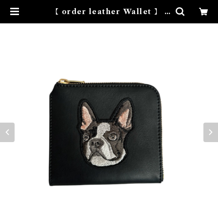
【 order leather Wallet 】 |
NOVEMBER HOUSE