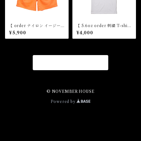
【 order ナイロン イージー
【 5.6oz order 刺繍 T-shirt
ショーツ】
】
¥5,900
¥4,000
商品一覧に戻る
© NOVEMBER HOUSE
Powered by