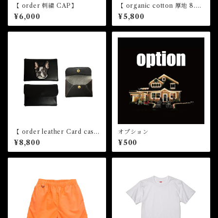
【 order 刺繍 CAP】
【 organic cotton 厚地 8.2o
z order 刺繍 T-shirt 】
¥6,000
¥5,800
【 order leather Card case
オプション
】
¥8,800
¥500