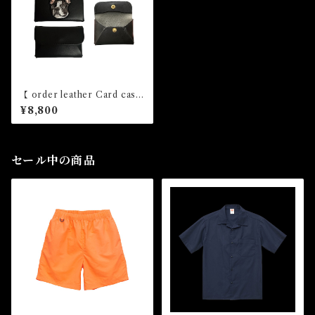
【 order leather Card case
】
¥8,800
セール中の商品