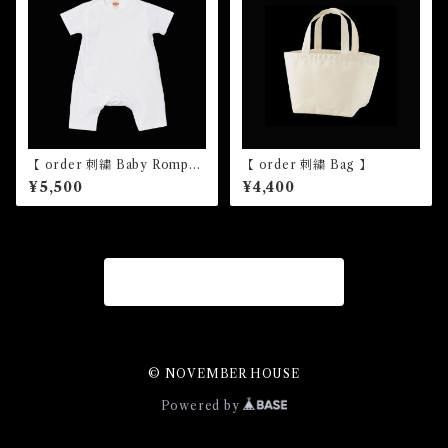
【 order 刺繍 Baby Romper
【 order 刺繍 Bag 】
s 】
¥5,500
¥4,400
商品一覧に戻る
© NOVEMBER HOUSE
Powered by