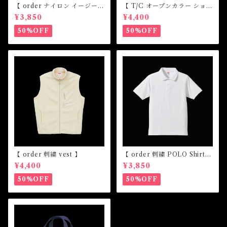
【 order ナイロン イージー
【 T/C オープンカラー ショー
ショーツ】
トスリーブ シャツ 】
¥3,850
¥4,400
50%OFF
50%OFF
【 order 刺繍 vest 】
【 order 刺繍 POLO Shirt
】
¥4,400
¥3,850
50%OFF
50%OFF