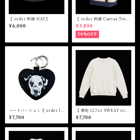
【 order 刺繍 HAT】
【 order 刺繍 Canvas Tote
bag】
¥6,000
¥3,850
50%OFF
ハートバージョン【 order le
【 厚地 12.7oz SWEAT orde
ather key ring 】
r 刺繍 】
¥7,700
¥7,700