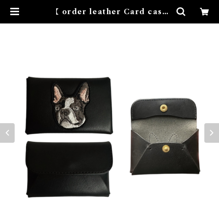
【 order leather Card case
】 | NOVEMBER HOUSE