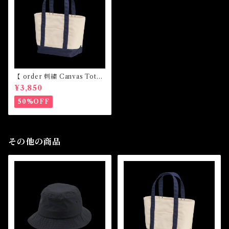
【 order 刺繍 Canvas Tote
bag】
¥3,850
50%OFF
その他の商品