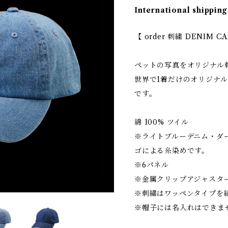
International shipping
【 order 刺繍 DENIM C
ペットの写真をオリジナル
世界で1着だけのオリジナル
です。
綿 100% ツイル
※ライトブルーデニム・ダ
ゴによる糸染めです。
※6パネル
※金属クリップアジャスタ
※刺繍はワッペンタイプを
※帽子には名入れはできま