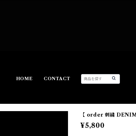
HOME
CONTACT
【 order 刺繍 DENI
¥5,800