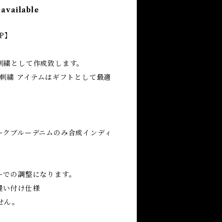
 available
AP】
刺繍として作成致します。
刺繍 アイテムはギフトとして最適
ークブルーデニムのみ合成インディ
ーでの調整になります。
縫い付け仕様
せん。