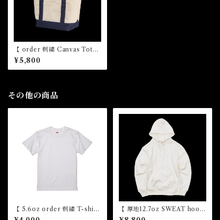
【 order 刺繍 Canvas Tote
bag】
¥5,800
その他の商品
【 5.6oz order 刺繍 T-shirt
【 厚地12.7oz SWEAT hoodi
】
e order 刺繍】