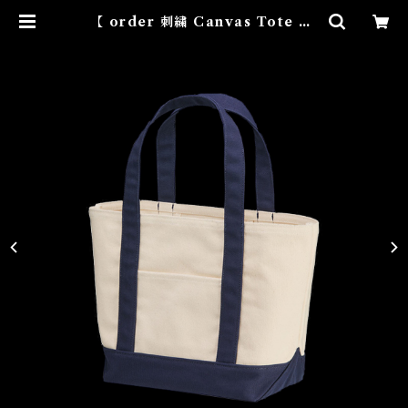
【 order 刺繍 Canvas Tote ba
g】 | NOVEMBER HOUSE