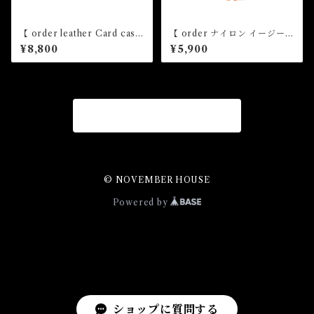
【 order leather Card case
【 order ナイロン イージー
】
ショーツ】
¥8,800
¥5,900
商品一覧に戻る
© NOVEMBER HOUSE
Powered by
ショップに質問する