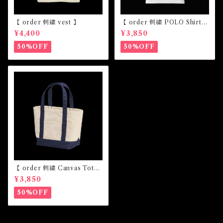
【 order 刺繍 vest 】
【 order 刺繍 POLO Shirt
】
¥4,400
¥3,850
50%OFF
50%OFF
【 order 刺繍 Canvas Tote
bag】
¥3,850
50%OFF