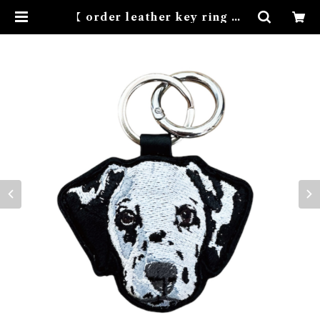
【 order leather key ring 】 |
NOVEMBER HOUSE