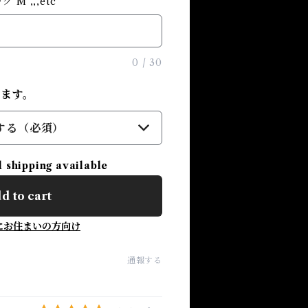
 M ,,,etc
0
/
30
ります。
する（必須）
l shipping available
d to cart
にお住まいの方向け
通報する