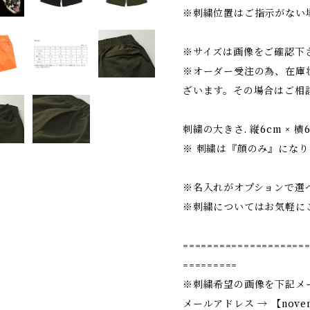
※刺繍位置はご指示がない
※サイズは画像をご確認下
※オーダー受注の為、在庫
ざいます。その場合はご相
刺繍の大きさ. 縦6cm × 横
※ 刺繍は『顔のみ』になり
※名入れがオプションで選
※刺繍についてはお気軽に
====================
=========
※刺繍希望の画像を下記メ
メールアドレス → 【
nove