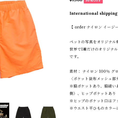
¥7,700
50%OFF
International shipping
【 order ナイロン イー
ペットの写真をオリジナル
世界で1着だけのオリジナル
です。
素材： ナイロン 100％ 
〈ポケット袋布メッシュ部分
※脇ポケットあり、脇縫い
側）、ヒップポケットあり
※ヒップのポケット口はフ
※ウエスト平ひものカラー