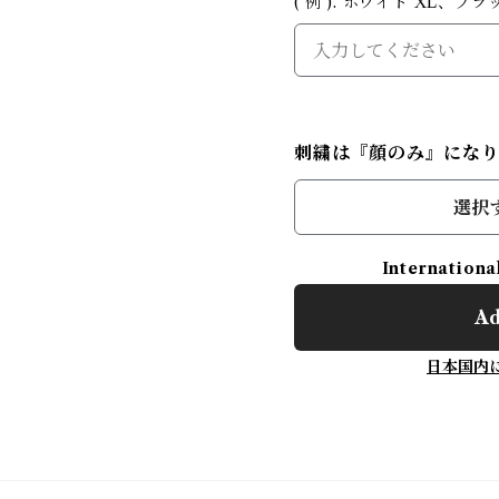
( 例 ). ホワイト XL、ブラック
刺繍は『顔のみ』にな
選択
Internationa
Ad
日本国内